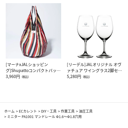
[マーナxJALショッピン
[リーデル]JALオリジナル オヴ
グ]Shupattoコンパクトバッグ
ァチュア ワイングラス2脚セッ
Drop JAL客室乗務員（LC）ス
3,960円
ト（レッドワイン）
5,280円
（税込）
（税込）
カーフ柄
ホーム
>
ECカレント
>
DIY・工具
>
作業工具
>
油圧工具
>
ミニター PA1001 マンドレール Φ1.6～Φ1.8穴用