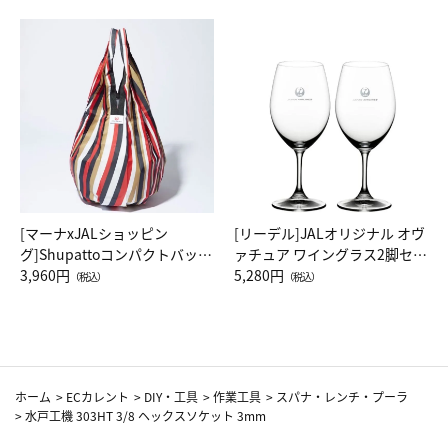
[マーナxJALショッピン
[リーデル]JALオリジナル オヴ
グ]Shupattoコンパクトバッグ
ァチュア ワイングラス2脚セッ
Drop JAL客室乗務員（LC）ス
3,960円
ト（レッドワイン）
5,280円
（税込）
（税込）
カーフ柄
ホーム
>
ECカレント
>
DIY・工具
>
作業工具
>
スパナ・レンチ・プーラ
>
水戸工機 303HT 3/8 ヘックスソケット 3mm