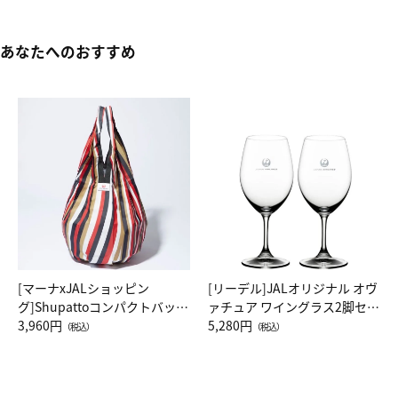
あなたへのおすすめ
[マーナxJALショッピン
[リーデル]JALオリジナル オヴ
グ]Shupattoコンパクトバッグ
ァチュア ワイングラス2脚セッ
Drop JAL客室乗務員（LC）ス
3,960円
ト（レッドワイン）
5,280円
（税込）
（税込）
カーフ柄