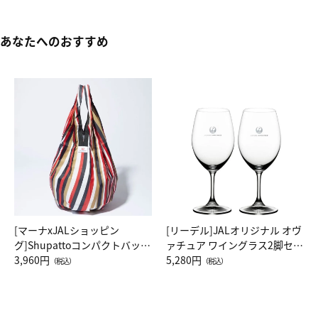
あなたへのおすすめ
[マーナxJALショッピン
[リーデル]JALオリジナル オヴ
グ]Shupattoコンパクトバッグ
ァチュア ワイングラス2脚セッ
Drop JAL客室乗務員（LC）ス
3,960円
ト（レッドワイン）
5,280円
（税込）
（税込）
カーフ柄