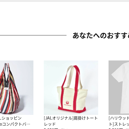
あなたへのおすす
ALショッピン
[JALオリジナル]肩掛けトート
[ハリウッ
attoコンパクトバッ
レッド
ト]ストレ