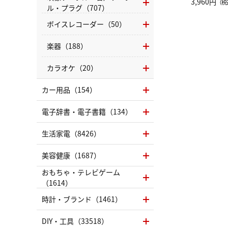
グ Drop 
3,960円
（税
ル・プラグ（707）
（LC）ス
ボイスレコーダー（50）
楽器（188）
カラオケ（20）
カー用品（154）
電子辞書・電子書籍（134）
生活家電（8426）
美容健康（1687）
おもちゃ・テレビゲーム
（1614）
時計・ブランド（1461）
DIY・工具（33518）