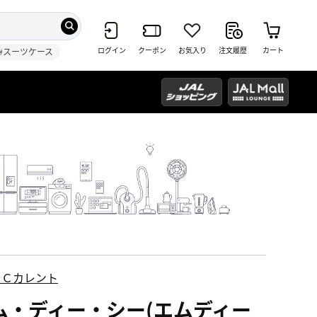
ログイン
クーポン
お気入り
注文履歴
カート
#スーツケース
ＥＣカレント
ム・ディー・シー(エムディー