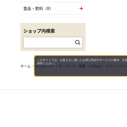
食品・飲料（8）
ショップ内検索
このサイトでは、お客さまに適したお得な商品やサービスの案内、広告
参照ください。
ホーム
>
ECカレント
>
オーディオ・楽器
>
iPhone・スマートフ
会社概
領収書