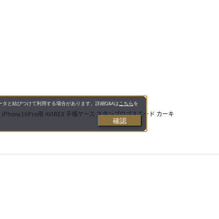
タと結びつけて利用する場合があります。詳細Q&Aは
こちら
を
iPhone16Pro用 AVIREX 手帳ケース スタンプロゴスエード カーキ
確認
（税込）
在庫がありません
(1倍)
お支払いについて
送料について