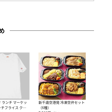
め
JAL特製
レー 200
10,800円
（
ド ランチ マーケッ
新千歳空港発 冷凍空弁セット
ッチフライス クル
（6種）