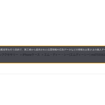
配信等を行う目的で、第三者から提供された位置情報や広告データなどの情報をお客さまの個人デー
ォンアクセサリー
>
iPhoneケース
>
エム・ディー・シー(エムディーシー) md755562 
3,999円
積算 36 マイル 
要
プライバシーポリシー
について
配送について