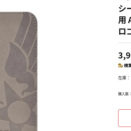
シー
用 
ロ
3,
積算
在庫
購入数