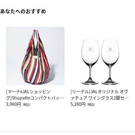
あなたへのおすすめ
[マーナxJALショッピン
[リーデル]JALオリジナル オヴ
グ]Shupattoコンパクトバッグ
ァチュア ワイングラス2脚セッ
Drop JAL客室乗務員（LC）ス
3,960円
ト（レッドワイン）
5,280円
（税込）
（税込）
カーフ柄