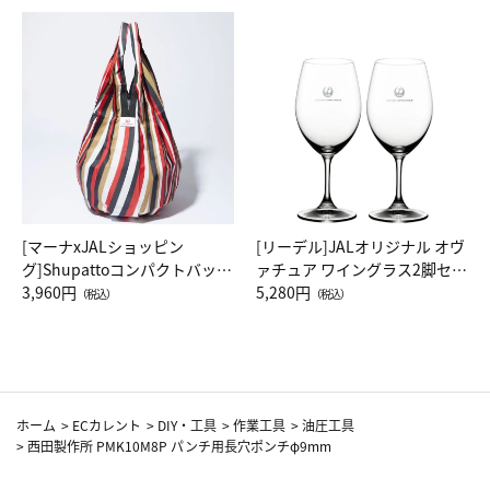
[マーナxJALショッピン
[リーデル]JALオリジナル オヴ
グ]Shupattoコンパクトバッグ
ァチュア ワイングラス2脚セッ
Drop JAL客室乗務員（LC）ス
3,960円
ト（レッドワイン）
5,280円
（税込）
（税込）
カーフ柄
ホーム
>
ECカレント
>
DIY・工具
>
作業工具
>
油圧工具
>
西田製作所 PMK10M8P パンチ用長穴ポンチφ9mm