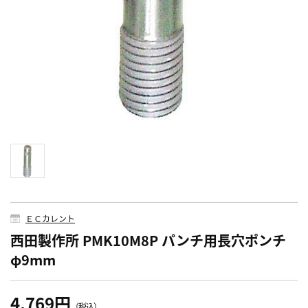
ＥＣカレント
西田製作所 PMK10M8P パンチ用長穴ポンチ
φ9mm
4,769円
（税込）