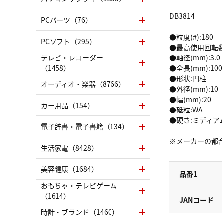
DB3814
PCパーツ（76）
●粒度(#):180
PCソフト（295）
●最高使用回転数(r
テレビ・レコーダー
●軸径(mm):3.0
（1458）
●全長(mm):100
●形状:円柱
オーディオ・楽器（8766）
●外径(mm):10
●幅(mm):20
カー用品（154）
●砥粒:WA
●硬さ:ミディア
電子辞書・電子書籍（134）
※メーカーの都
生活家電（8428）
美容健康（1684）
品番1
おもちゃ・テレビゲーム
（1614）
JANコード
時計・ブランド（1460）