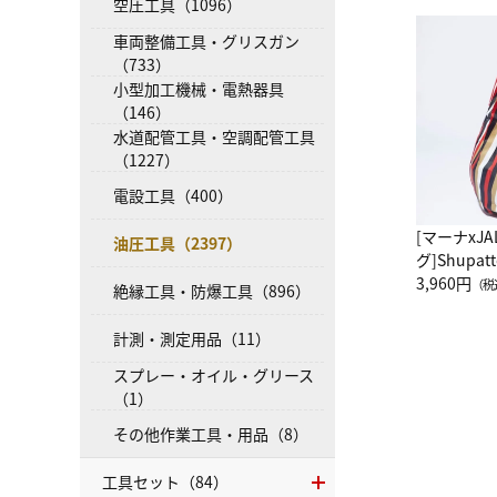
空圧工具（1096）
車両整備工具・グリスガン
（733）
小型加工機械・電熱器具
（146）
水道配管工具・空調配管工具
（1227）
電設工具（400）
[マーナxJ
油圧工具（2397）
グ]Shup
グ Drop 
3,960円
（税
絶縁工具・防爆工具（896）
（LC）ス
計測・測定用品（11）
スプレー・オイル・グリース
（1）
その他作業工具・用品（8）
工具セット（84）