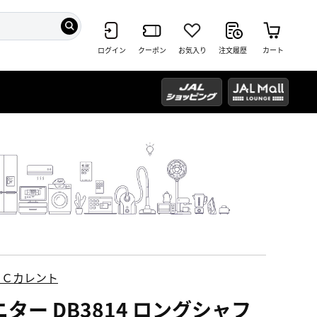
ログイン
クーポン
お気入り
注文履歴
カート
ＥＣカレント
ニター DB3814 ロングシャフ