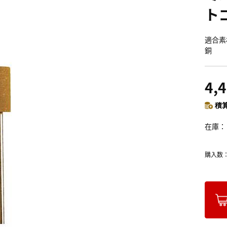
トゴ
適合素
銅
4,
積算
在庫
購入数