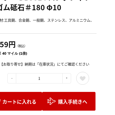
ム砥石＃180 Φ10
材:工具鋼、合金鋼、一般鋼、ステンレス、アルミニウム、
459円
（税込）
 40 マイル (1倍)
【お取り寄せ】納期は「在庫状況」にてご確認ください
：
カートに入れる
購入手続きへ