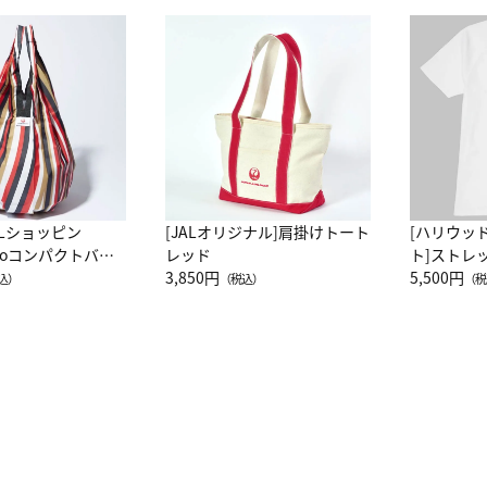
ALショッピン
[JALオリジナル]肩掛けトート
[ハリウッ
attoコンパクトバッ
レッド
ト]ストレ
JAL客室乗務員
3,850円
ーネック別
5,500円
込）
（税込）
（税
カーフ柄