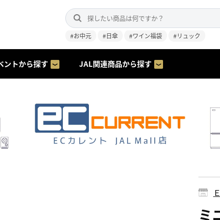
#お中元
#日傘
#ワイン福袋
#リュック
ベントから探す
JAL関連商品から探す
ミ