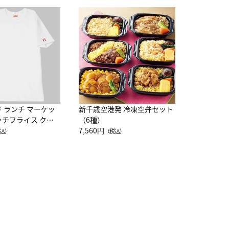
JAL特製
レー 200
10,800円
（
ド ランチ マーケッ
新千歳空港発 冷凍空弁セット
ッチフライス クル
（6種）
注半袖Ｔシャツ
7,560円
込）
（税込）