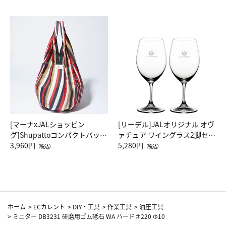
[マーナxJALショッピン
[リーデル]JALオリジナル オヴ
グ]Shupattoコンパクトバッグ
ァチュア ワイングラス2脚セッ
Drop JAL客室乗務員（LC）ス
3,960円
ト（レッドワイン）
5,280円
（税込）
（税込）
カーフ柄
ホーム
>
ECカレント
>
DIY・工具
>
作業工具
>
油圧工具
>
ミニター DB3231 研磨用ゴム砥石 WA ハード＃220 Φ10