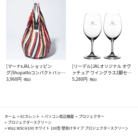
[マーナxJALショッピン
[リーデル]JALオリジナル オヴ
グ]Shupattoコンパクトバッグ
ァチュア ワイングラス2脚セッ
Drop JAL客室乗務員（LC）ス
3,960円
ト（レッドワイン）
5,280円
（税込）
（税込）
カーフ柄
ホーム
>
ECカレント
>
パソコン周辺機器
>
プロジェクター
>
プロジェクタースクリーン
>
Wizz WSCH100 ホワイト 100型 壁掛けタイプ プロジェクタースクリーン