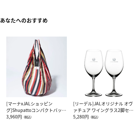
あなたへのおすすめ
[マーナxJALショッピン
[リーデル]JALオリジナル オヴ
グ]Shupattoコンパクトバッグ
ァチュア ワイングラス2脚セッ
Drop JAL客室乗務員（LC）ス
3,960円
ト（レッドワイン）
5,280円
（税込）
（税込）
カーフ柄