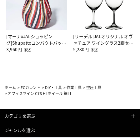
[マーナxJALショッピン
[リーデル]JALオリジナル オヴ
グ]Shupattoコンパクトバッグ
ァチュア ワイングラス2脚セッ
Drop JAL客室乗務員（LC）ス
3,960円
ト（レッドワイン）
5,280円
（税込）
（税込）
カーフ柄
ホーム
>
ECカレント
>
DIY・工具
>
作業工具
>
空圧工具
>
オフィスマイン C7S HLホイール 細目
カテゴリを選ぶ
ジャンルを選ぶ