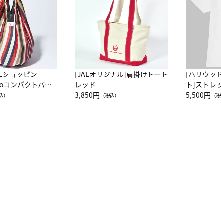
ALショッピン
[JALオリジナル]肩掛けトート
[ハリウッ
attoコンパクトバッ
レッド
ト]ストレ
JAL客室乗務員
3,850円
ーネック別
5,500円
込）
（税込）
（税
カーフ柄