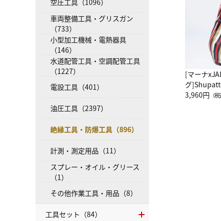
空圧工具（1096）
車両整備工具・グリスガン
（733）
小型加工機械・電熱器具
（146）
水道配管工具・空調配管工具
（1227）
[マーナxJ
グ]Shup
電設工具（401）
グ Drop 
3,960円
（税
（LC）ス
油圧工具（2397）
絶縁工具・防爆工具（896）
計測・測定用品（11）
スプレー・オイル・グリース
（1）
その他作業工具・用品（8）
工具セット（84）