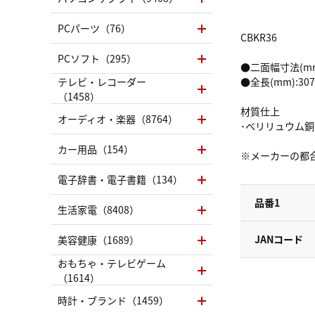
PCパーツ（76）
CBKR36
PCソフト（295）
●二面幅寸法(mm
テレビ・レコーダー
●全長(mm):307
（1458）
材質仕上
オーディオ・楽器（8764）
･ベリリュウム
カー用品（154）
※メーカーの都
電子辞書・電子書籍（134）
品番1
生活家電（8408）
JANコード
美容健康（1689）
おもちゃ・テレビゲーム
（1614）
時計・ブランド（1459）