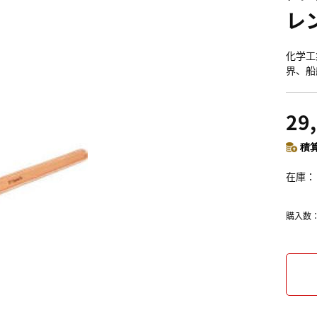
レ
化学工
界、船
29
積算
在庫
購入数