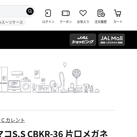
ログイン
クーポン
お気入り
注文履歴
カート
#スーツケース
ＥＣカレント
コS.S CBKR-36 片口メガネ