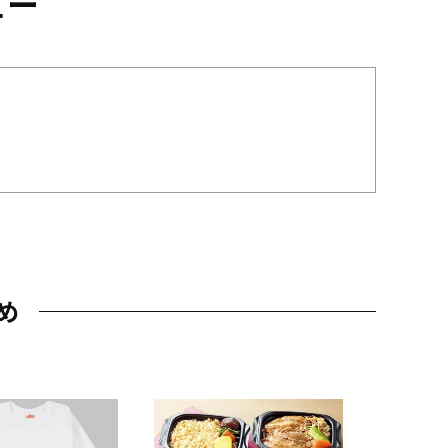
ュー
め
JAL特製
レー 200