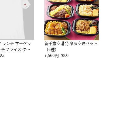
10,800円
（
ド ランチ マーケッ
新千歳空港発 冷凍空弁セット
ッチフライス クル
（6種）
注半袖Ｔシャツ
7,560円
込）
（税込）