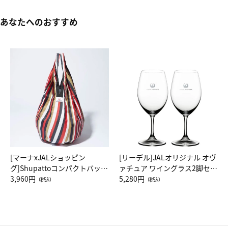
あなたへのおすすめ
[マーナxJALショッピン
[リーデル]JALオリジナル オヴ
グ]Shupattoコンパクトバッグ
ァチュア ワイングラス2脚セッ
Drop JAL客室乗務員（LC）ス
3,960円
ト（レッドワイン）
5,280円
（税込）
（税込）
カーフ柄