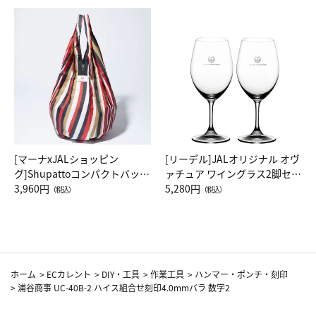
[マーナxJALショッピン
[リーデル]JALオリジナル オヴ
グ]Shupattoコンパクトバッグ
ァチュア ワイングラス2脚セッ
Drop JAL客室乗務員（LC）ス
3,960円
ト（レッドワイン）
5,280円
（税込）
（税込）
カーフ柄
ホーム
>
ECカレント
>
DIY・工具
>
作業工具
>
ハンマー・ポンチ・刻印
>
浦谷商事 UC-40B-2 ハイス組合せ刻印4.0mmバラ 数字2