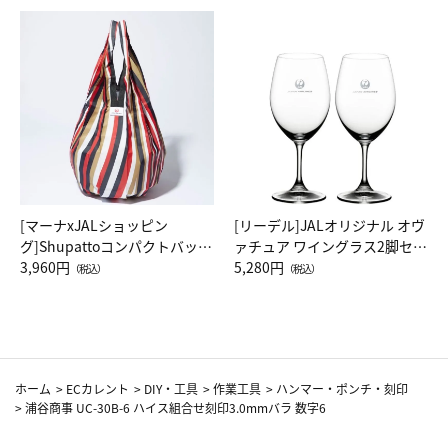
[マーナxJALショッピン
[リーデル]JALオリジナル オヴ
グ]Shupattoコンパクトバッグ
ァチュア ワイングラス2脚セッ
Drop JAL客室乗務員（LC）ス
3,960円
ト（レッドワイン）
5,280円
（税込）
（税込）
カーフ柄
ホーム
>
ECカレント
>
DIY・工具
>
作業工具
>
ハンマー・ポンチ・刻印
>
浦谷商事 UC-30B-6 ハイス組合せ刻印3.0mmバラ 数字6