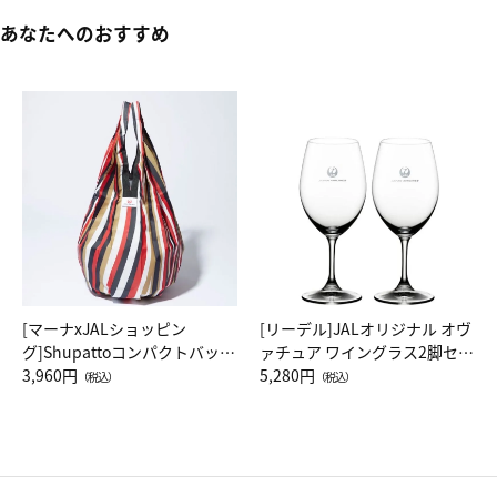
あなたへのおすすめ
[マーナxJALショッピン
[リーデル]JALオリジナル オヴ
グ]Shupattoコンパクトバッグ
ァチュア ワイングラス2脚セッ
Drop JAL客室乗務員（LC）ス
3,960円
ト（レッドワイン）
5,280円
（税込）
（税込）
カーフ柄