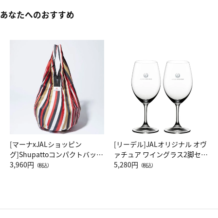
あなたへのおすすめ
[マーナxJALショッピン
[リーデル]JALオリジナル オヴ
グ]Shupattoコンパクトバッグ
ァチュア ワイングラス2脚セッ
Drop JAL客室乗務員（LC）ス
3,960円
ト（レッドワイン）
5,280円
（税込）
（税込）
カーフ柄