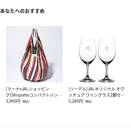
あなたへのおすすめ
[マーナxJALショッピン
[リーデル]JALオリジナル オヴ
グ]Shupattoコンパクトバッグ
ァチュア ワイングラス2脚セッ
Drop JAL客室乗務員（LC）ス
3,960円
ト（レッドワイン）
5,280円
（税込）
（税込）
カーフ柄