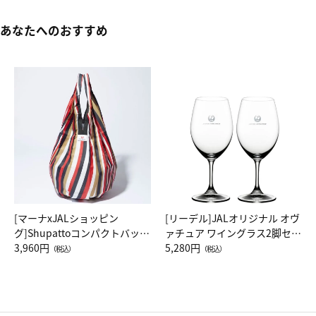
あなたへのおすすめ
[マーナxJALショッピン
[リーデル]JALオリジナル オヴ
グ]Shupattoコンパクトバッグ
ァチュア ワイングラス2脚セッ
Drop JAL客室乗務員（LC）ス
3,960円
ト（レッドワイン）
5,280円
（税込）
（税込）
カーフ柄