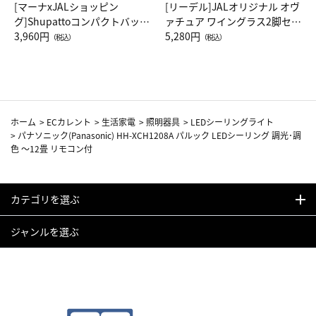
[マーナxJALショッピン
[リーデル]JALオリジナル オヴ
グ]Shupattoコンパクトバッグ
ァチュア ワイングラス2脚セッ
Drop JAL客室乗務員（LC）ス
3,960円
ト（レッドワイン）
5,280円
（税込）
（税込）
カーフ柄
ホーム
>
ECカレント
>
生活家電
>
照明器具
>
LEDシーリングライト
>
パナソニック(Panasonic) HH-XCH1208A パルック LEDシーリング 調光･調
色 ～12畳 リモコン付
カテゴリを選ぶ
ジャンルを選ぶ