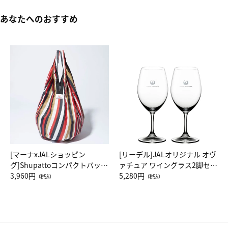
あなたへのおすすめ
[マーナxJALショッピン
[リーデル]JALオリジナル オヴ
グ]Shupattoコンパクトバッグ
ァチュア ワイングラス2脚セッ
Drop JAL客室乗務員（LC）ス
3,960円
ト（レッドワイン）
5,280円
（税込）
（税込）
カーフ柄