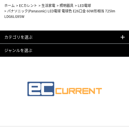
ホーム
>
ECカレント
>
生活家電
>
照明器具
>
LED電球
>
パナソニック(Panasonic) LED電球 電球色 E26口金 60W形相当 725lm
LDG6LG95W
カテゴリを選ぶ
ジャンルを選ぶ