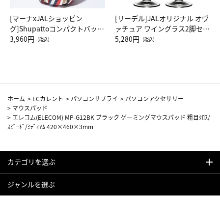
[マーナxJALショッピン
[リーデル]JALオリジナル オヴ
グ]Shupattoコンパクトバッグ
ァチュア ワイングラス2脚セッ
Drop JAL客室乗務員（LC）ス
3,960円
ト（レッドワイン）
5,280円
（税込）
（税込）
カーフ柄
ホーム
>
ECカレント
>
パソコンサプライ
>
パソコンアクセサリー
>
マウスパッド
>
エレコム(ELECOM) MP-G12BK ブラック ゲーミングマウスパッド 粗目ｸﾛｽ/
ｽﾋﾟｰﾄﾞ/ﾐﾃﾞｨｱﾑ 420×460×3mm
カテゴリを選ぶ
ジャンルを選ぶ