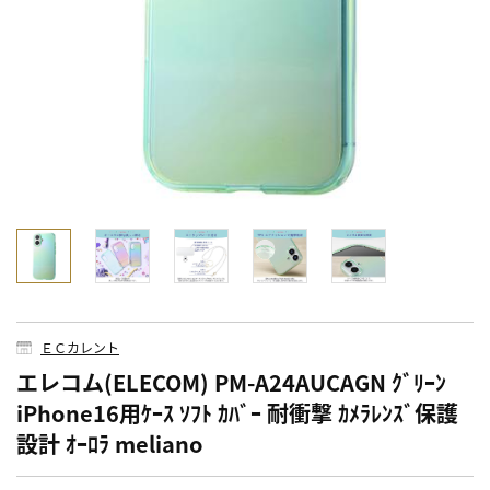
ＥＣカレント
エレコム(ELECOM) PM-A24AUCAGN ｸﾞﾘｰﾝ
iPhone16用ｹｰｽ ｿﾌﾄ ｶﾊﾞｰ 耐衝撃 ｶﾒﾗﾚﾝｽﾞ保護
設計 ｵｰﾛﾗ meliano