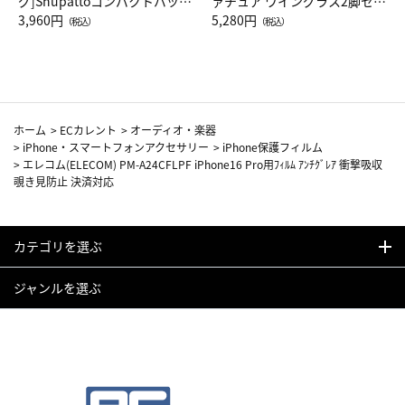
グ]Shupattoコンパクトバッグ
ァチュア ワイングラス2脚セッ
Drop JAL客室乗務員（LC）ス
3,960円
ト（レッドワイン）
5,280円
（税込）
（税込）
カーフ柄
ホーム
>
ECカレント
>
オーディオ・楽器
>
iPhone・スマートフォンアクセサリー
>
iPhone保護フィルム
>
エレコム(ELECOM) PM-A24CFLPF iPhone16 Pro用ﾌｨﾙﾑ ｱﾝﾁｸﾞﾚｱ 衝撃吸収
覗き見防止 決済対応
カテゴリを選ぶ
ジャンルを選ぶ