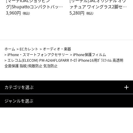
[マーナxJALショッピン
[リーデル]JALオリジナル オヴ
グ]Shupattoコンパクトバッグ
ァチュア ワイングラス2脚セッ
Drop JAL客室乗務員（LC）ス
3,960円
ト（レッドワイン）
5,280円
（税込）
（税込）
カーフ柄
ホーム
>
ECカレント
>
オーディオ・楽器
>
iPhone・スマートフォンアクセサリー
>
iPhone保護フィルム
>
エレコム(ELECOM) PM-A24AFLGFARR ｵｰﾛﾗ iPhone16用ｶﾞﾗｽﾌｨﾙﾑ 高透明
全面保護 指紋/飛散防止 気泡防止
カテゴリを選ぶ
ジャンルを選ぶ