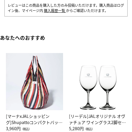
レビューはこの商品を購入した方のみ投稿いただけます。購入商品はログ
イン後、マイページ内
購入履歴一覧
からご確認いただけます。
あなたへのおすすめ
[マーナxJALショッピン
[リーデル]JALオリジナル オヴ
グ]Shupattoコンパクトバッグ
ァチュア ワイングラス2脚セッ
Drop JAL客室乗務員（LC）ス
3,960円
ト（レッドワイン）
5,280円
（税込）
（税込）