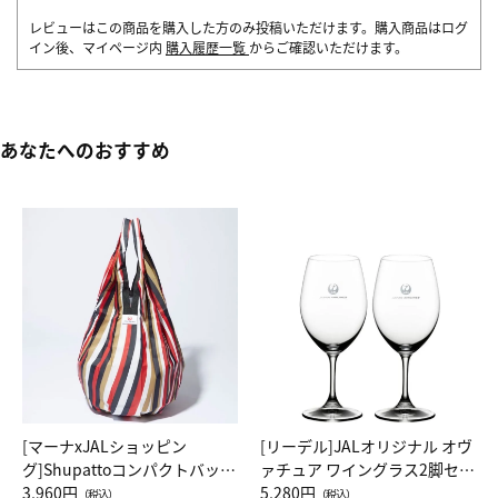
レビューはこの商品を購入した方のみ投稿いただけます。購入商品はログ
イン後、マイページ内
購入履歴一覧
からご確認いただけます。
あなたへのおすすめ
[マーナxJALショッピン
[リーデル]JALオリジナル オヴ
グ]Shupattoコンパクトバッグ
ァチュア ワイングラス2脚セッ
Drop JAL客室乗務員（LC）ス
3,960円
ト（レッドワイン）
5,280円
（税込）
（税込）