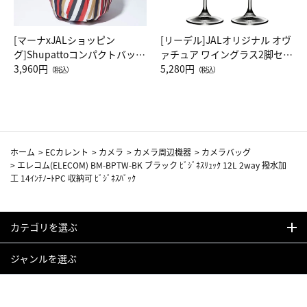
[マーナxJALショッピン
[リーデル]JALオリジナル オヴ
グ]Shupattoコンパクトバッグ
ァチュア ワイングラス2脚セッ
Drop JAL客室乗務員（LC）ス
3,960円
ト（レッドワイン）
5,280円
（税込）
（税込）
カーフ柄
ホーム
>
ECカレント
>
カメラ
>
カメラ周辺機器
>
カメラバッグ
>
エレコム(ELECOM) BM-BPTW-BK ブラック ﾋﾞｼﾞﾈｽﾘｭｯｸ 12L 2way 撥水加
工 14ｲﾝﾁﾉｰﾄPC 収納可 ﾋﾞｼﾞﾈｽﾊﾞｯｸ
カテゴリを選ぶ
ジャンルを選ぶ