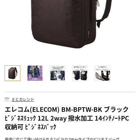
ＥＣカレント
エレコム(ELECOM) BM-BPTW-BK ブラック
ﾋﾞｼﾞﾈｽﾘｭｯｸ 12L 2way 撥水加工 14ｲﾝﾁﾉｰﾄPC
収納可 ﾋﾞｼﾞﾈｽﾊﾞｯｸ
用途に応じて使い分けられるｺﾝﾊﾟｸﾄな2Wayタイプのビジネスバッグ