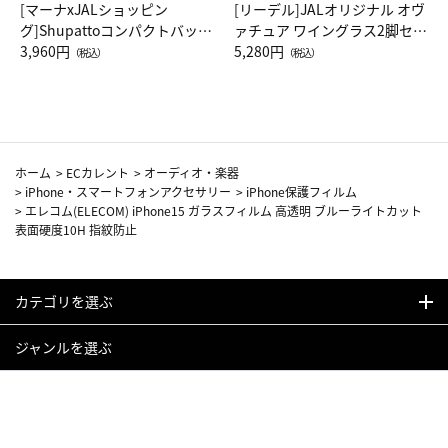
[マーナxJALショッピン
[リーデル]JALオリジナル オヴ
グ]Shupattoコンパクトバッグ
ァチュア ワイングラス2脚セッ
Drop JAL客室乗務員（LC）ス
3,960円
ト（レッドワイン）
5,280円
（税込）
（税込）
カーフ柄
ホーム
>
ECカレント
>
オーディオ・楽器
>
iPhone・スマートフォンアクセサリー
>
iPhone保護フィルム
>
エレコム(ELECOM) iPhone15 ガラスフィルム 高透明 ブルーライトカット
表面硬度10H 指紋防止
カテゴリを選ぶ
ジャンルを選ぶ