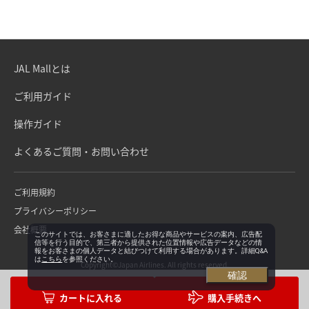
JAL Mallとは
ご利用ガイド
操作ガイド
よくあるご質問・お問い合わせ
ご利用規約
プライバシーポリシー
会社概要
このサイトでは、お客さまに適したお得な商品やサービスの案内、広告配
信等を行う目的で、第三者から提供された位置情報や広告データなどの情
報をお客さまの個人データと結びつけて利用する場合があります。詳細Q&A
は
こちら
を参照ください。
Copyright©Japan Airlines. All rights reserved.
確認
購入手続きへ