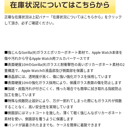
正確な在庫状況は上記バナー「在庫状況についてはこちらから」をクリック
して頂き、必ずご確認ください。
■強じんなGorilla(R)ガラスとポリカーボネート素材で、Apple Watch本体を
傷や汚れから守るApple Watch用フルカバーケースです
■表面硬度10HのGorilla(R)ガラスと耐衝撃性の高いポリカーボネート素材の2
重構造で、Apple Watchの液晶部及び側面部を保護します
■液晶部には、透明度が高く、傷に強い強化ガラスを採用しています
■表面硬度10Hの強化ガラス採用により、保護ガラス表面の傷を防止します
■指紋・皮脂汚れが付きにくく、残った場合でも簡単に拭き取れる指紋防止
加工を施しています
■特殊な飛散防止設計により、万が一割れてしまった際にもガラス片が飛散
することなく、高い安全性を実現しています
■側面部にはマットコートを施した、薄くて軽く強じんなポリカーボネート
素材を使い、側面部を覆うように保護します
■バンドが装着されたままでも、ケースを簡単に着脱できます