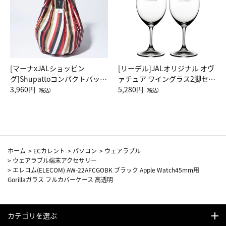
[マーナxJALショッピン
[リーデル]JALオリジナル オヴ
グ]Shupattoコンパクトバッグ
ァチュア ワイングラス2脚セッ
Drop JAL客室乗務員（LC）ス
3,960円
ト（レッドワイン）
5,280円
（税込）
（税込）
カーフ柄
ホーム
>
ECカレント
>
パソコン
>
ウェアラブル
>
ウェアラブル端末アクセサリー
>
エレコム(ELECOM) AW-22AFCGOBK ブラック Apple Watch45mm用
Gorillaガラス フルカバーケース 高透明
カテゴリを選ぶ