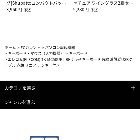
グ]Shupattoコンパクトバッグ
ァチュア ワイングラス2脚セッ
Drop JAL客室乗務員（LC）ス
3,960円
ト（レッドワイン）
5,280円
（税込）
（税込）
カーフ柄
ホーム
>
ECカレント
>
パソコン周辺機器
>
キーボード・マウス（入力機器）
>
キーボード
>
エレコム(ELECOM) TK-MC50UKL-BK ﾌﾞﾗｯｸ キーボード 有線 着脱式USBケ
ーブル 赤軸 リニア テンキー付き
カテゴリを選ぶ
ジャンルを選ぶ