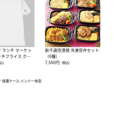
レー 200
10,800円
（
ド ランチ マーケッ
新千歳空港発 冷凍空弁セット
ッチフライス クル
（6種）
注半袖Ｔシャツ
7,560円
込）
（税込）
ォッチ 保護ケース バンド一体型