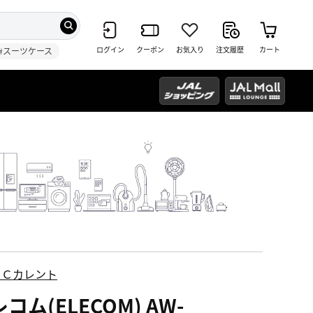
ログイン
クーポン
お気入り
注文履歴
カート
#スーツケース
ＥＣカレント
コム(ELECOM) AW-