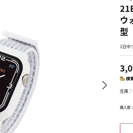
21
ウ
型
1日中
3,
積算
在庫
購入数