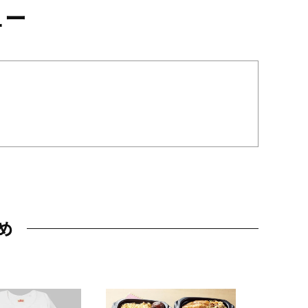
ュー
め
JAL特製