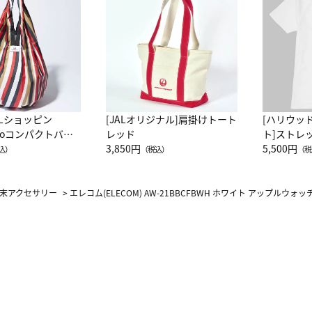
ALショッピン
[JALオリジナル]肩掛けトート
[ハリウッ
attoコンパクトバッ
レッド
ト]ストレ
JAL客室乗務員
3,850円
ーネック別
5,500円
込）
（税込）
（税
カーフ柄
末アクセサリー
>
エレコム(ELECOM) AW-21BBCFBWH ホワイト アップルウ