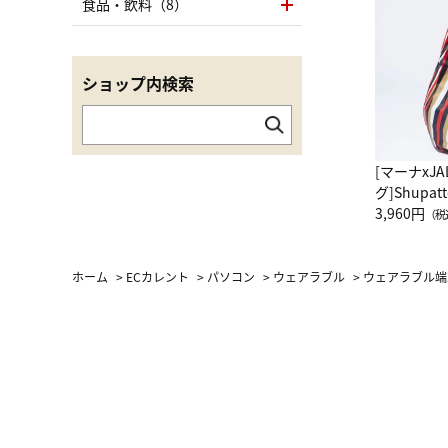
食品・飲料（8）
ショップ内検索
[マーナxJ
グ]Shup
グ Drop 
3,960円
（税
（LC）ス
ホーム
>
ECカレント
>
パソコン
>
ウェアラブル
>
ウェアラブル端