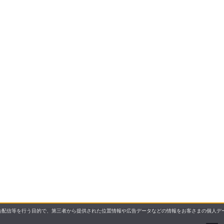
配信等を行う目的で、第三者から提供された位置情報や広告データなどの情報をお客さまの個人デー