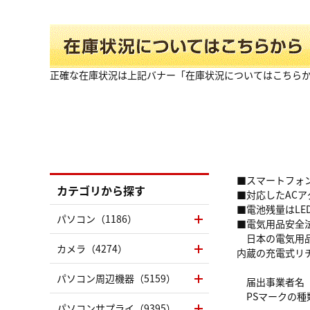
正確な在庫状況は上記バナー「在庫状況についてはこちら
■スマートフォン
カテゴリから探す
■対応したAC
■電池残量はLE
パソコン（1186）
■電気用品安全法
日本の電気用品
カメラ（4274）
内蔵の充電式リチウ
パソコン周辺機器（5159）
届出事業者名 
PSマークの種類
パソコンサプライ（9395）