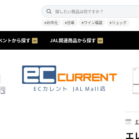
#お中元
#日傘
#ワイン福袋
#リュック
ベントから探す
JAL関連商品から探す
エレ