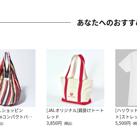
あなたへのおすす
ALショッピン
[JALオリジナル]肩掛けトート
[ハリウッ
attoコンパクトバッ
レッド
ト]ストレ
JAL客室乗務員
3,850円
ーネック別
5,500円
込）
（税込）
（税
カーフ柄