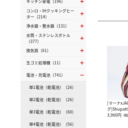
キッチン家電（196）
コンロ・IHクッキングヒー
ター（214）
浄水器・整水器（131）
水筒・ステンレスボトル
（377）
換気扇（61）
生ゴミ処理機（11）
電池・充電池（741）
単1電池（乾電池）（26）
単2電池（乾電池）（26）
[マーナxJ
グ]Shup
単3電池（乾電池）（60）
グ Drop 
3,960円
（税
（LC）ス
単4電池（乾電池）（56）