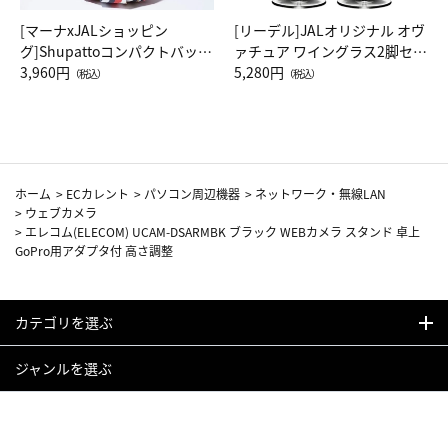
[マーナxJALショッピン
[リーデル]JALオリジナル オヴ
グ]Shupattoコンパクトバッグ
ァチュア ワイングラス2脚セッ
Drop JAL客室乗務員（LC）ス
3,960円
ト（レッドワイン）
5,280円
（税込）
（税込）
カーフ柄
ホーム
>
ECカレント
>
パソコン周辺機器
>
ネットワーク・無線LAN
>
ウェブカメラ
>
エレコム(ELECOM) UCAM-DSARMBK ブラック WEBカメラ スタンド 卓上
GoPro用アダプタ付 高さ調整
カテゴリを選ぶ
ジャンルを選ぶ