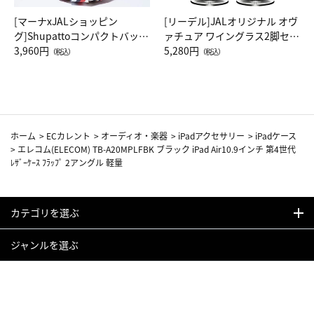
[マーナxJALショッピン
[リーデル]JALオリジナル オヴ
グ]Shupattoコンパクトバッグ
ァチュア ワイングラス2脚セッ
Drop JAL客室乗務員（LC）ス
3,960円
ト（レッドワイン）
5,280円
（税込）
（税込）
カーフ柄
ホーム
>
ECカレント
>
オーディオ・楽器
>
iPadアクセサリー
>
iPadケース
>
エレコム(ELECOM) TB-A20MPLFBK ブラック iPad Air10.9インチ 第4世代
ﾚｻﾞｰｹｰｽ ﾌﾗｯﾌﾟ 2アングル 軽量
カテゴリを選ぶ
ジャンルを選ぶ