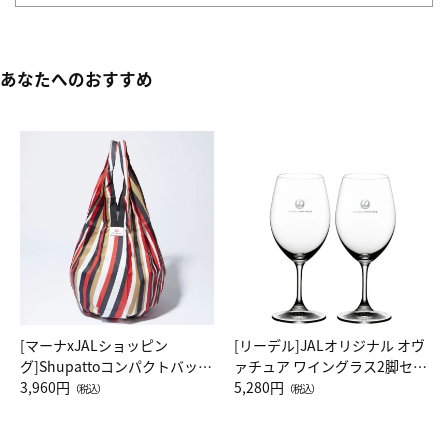
あなたへのおすすめ
[マーナxJALショッピン
[リーデル]JALオリジナル オヴ
グ]Shupattoコンパクトバッグ
ァチュア ワイングラス2脚セッ
Drop JAL客室乗務員（LC）ス
3,960円
ト（レッドワイン）
5,280円
（税込）
（税込）
カーフ柄