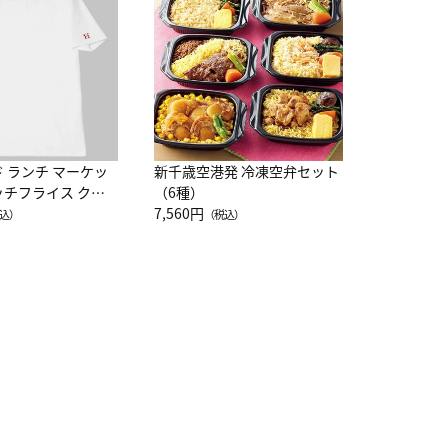
レー 200
10,800円
（
ド ランチ マーケッ
新千歳空港発 冷凍空弁セット
ッチフライス クル
（6種）
注半袖Ｔシャツ
7,560円
込）
（税込）