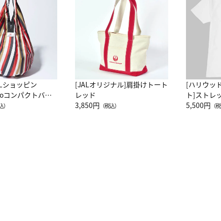
ALショッピン
[JALオリジナル]肩掛けトート
[ハリウッ
attoコンパクトバッ
レッド
ト]ストレ
JAL客室乗務員
3,850円
ーネック別
5,500円
込）
（税込）
（税
カーフ柄