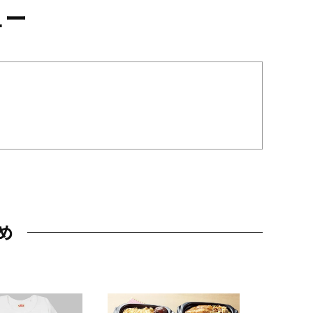
ュー
め
JAL特製