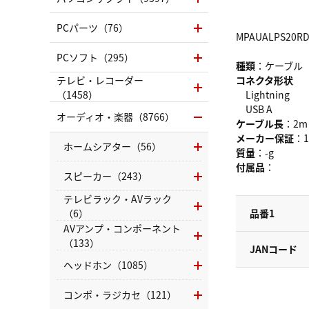
PCパーツ（76）
MPAUALPS20R
PCソフト（295）
種類
：ケーブル
テレビ・レコーダー
コネクタ形状
（1458）
Lightning
USB A
オーディオ・楽器（8766）
ケーブル長
：2m
メーカー保証
：
ホームシアター（56）
質量
：-g
付属品
：
スピーカー（243）
テレビラック・AVラック
（6）
品番1
AVアンプ・コンポーネント
（133）
JANコード
ヘッドホン（1085）
コンポ・ラジカセ（121）