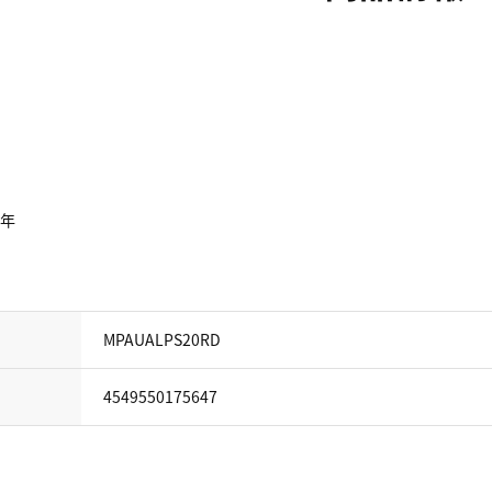
D
1年
MPAUALPS20RD
4549550175647