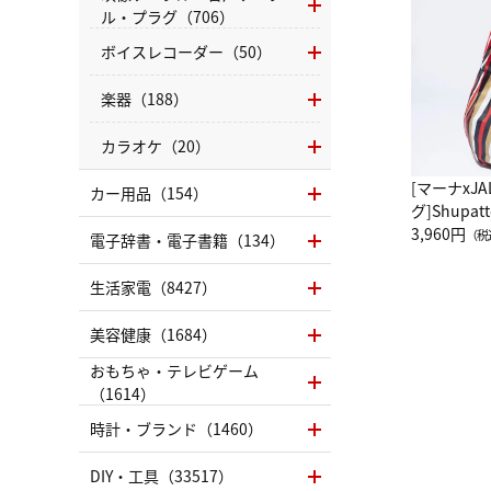
ル・プラグ（706）
ボイスレコーダー（50）
楽器（188）
カラオケ（20）
[マーナxJ
カー用品（154）
グ]Shup
グ Drop 
3,960円
（税
電子辞書・電子書籍（134）
（LC）ス
生活家電（8427）
美容健康（1684）
おもちゃ・テレビゲーム
（1614）
時計・ブランド（1460）
DIY・工具（33517）