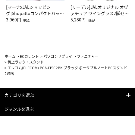
[マーナxJALショッピン
[リーデル]JALオリジナル オヴ
グ]Shupattoコンパクトバッグ
ァチュア ワイングラス2脚セッ
Drop JAL客室乗務員（LC）ス
3,960円
ト（レッドワイン）
5,280円
（税込）
（税込）
カーフ柄
ホーム
>
ECカレント
>
パソコンサプライ
>
ファニチャー
>
机上ラック・スタンド
>
エレコム(ELECOM) PCA-LTSC2BK ブラック ポータブルノートPCスタンド
2段階
カテゴリを選ぶ
ジャンルを選ぶ