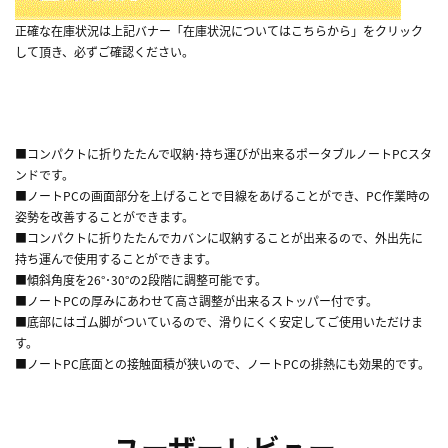
正確な在庫状況は上記バナー「在庫状況についてはこちらから」をクリック
して頂き、必ずご確認ください。
■コンパクトに折りたたんで収納･持ち運びが出来るポータブルノートPCスタ
ンドです。
■ノートPCの画面部分を上げることで目線をあげることができ、PC作業時の
姿勢を改善することができます。
■コンパクトに折りたたんでカバンに収納することが出来るので、外出先に
持ち運んで使用することができます。
■傾斜角度を26°･30°の2段階に調整可能です。
■ノートPCの厚みにあわせて高さ調整が出来るストッパー付です。
■底部にはゴム脚がついているので、滑りにくく安定してご使用いただけま
す。
■ノートPC底面との接触面積が狭いので、ノートPCの排熱にも効果的です。