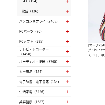
FAX（154）
電話（126）
パソコンサプライ（9405）
PCパーツ（76）
PCソフト（295）
[マーナxJ
テレビ・レコーダー
グ]Shup
（1458）
グ Drop 
3,960円
（税
（LC）ス
オーディオ・楽器（8765）
カー用品（154）
電子辞書・電子書籍（134）
生活家電（8426）
美容健康（1687）