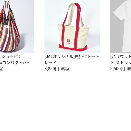
ALショッピン
[JALオリジナル]肩掛けトート
[ハリウッ
attoコンパクトバッ
レッド
ト]ストレ
JAL客室乗務員
3,850円
ーネック別
5,500円
込）
（税込）
（税
カーフ柄