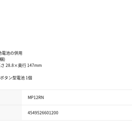
助電池の併用
梱)
さ 28.8×奥行 147mm
32ボタン型電池 1個
MP12RN
4549526601200