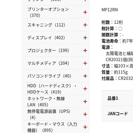
プリンターオプション
MP12RN
（370）
桁数
：12桁
スキャニング（112）
税計算
：○
関数計算
：-
ディスプレイ（402）
電池寿命
：約7年
電源
：
プロジェクター（199）
太陽電池と補
CR20321個(同
マルチメディア（204）
寸法
：幅103×高
質量
：約115g
パソコンドライブ（40）
付属品
：CR20
HDD（ハードディスク）・
HDDケース（419）
品番1
ネットワーク・無線
LAN（405）
無停電電源装置（UPS）
JANコード
（4）
キーボード・マウス（入力
機器）（895）