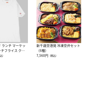
JAL特製
レー 200
10,800円
（
ド ランチ マーケッ
新千歳空港発 冷凍空弁セット
ッチフライス クル
（6種）
注半袖Ｔシャツ
7,560円
込）
（税込）