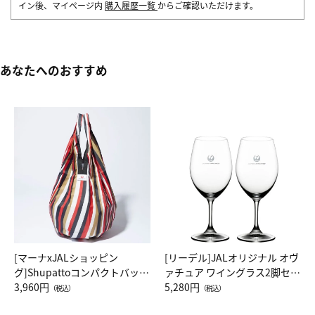
イン後、マイページ内
購入履歴一覧
からご確認いただけます。
あなたへのおすすめ
[マーナxJALショッピン
[リーデル]JALオリジナル オヴ
グ]Shupattoコンパクトバッグ
ァチュア ワイングラス2脚セッ
Drop JAL客室乗務員（LC）ス
3,960円
ト（レッドワイン）
5,280円
（税込）
（税込）
カーフ柄