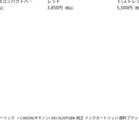
attoコンパクトバッ
レッド
ト]ストレ
JAL客室乗務員
3,850円
ーネック別
5,500円
込）
（税込）
（税
カーフ柄
ーインク
>
CANON(キヤノン) XKI-N20PGBK 純正 インクカートリッジ 顔料ブラッ