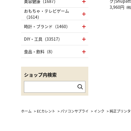
グ]Shup
美容健康（1687）
グ Drop 
3,960円
（税
おもちゃ・テレビゲーム
（LC）ス
（1614）
時計・ブランド（1460）
DIY・工具（33517）
食品・飲料（8）
ショップ内検索
ホーム
>
ECカレント
>
パソコンサプライ
>
インク
>
純正プリンタ