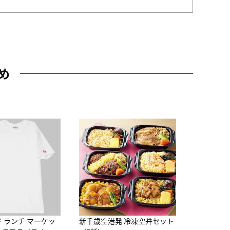
め
JAL特製
レー 200
10,800円
（
ド ランチ マーケッ
新千歳空港発 冷凍空弁セット