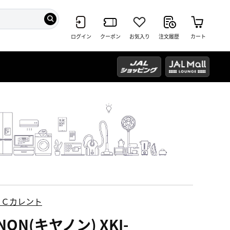
ログイン
クーポン
お気入り
注文履歴
カート
ＥＣカレント
NON(キヤノン) XKI-