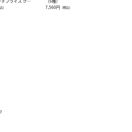
ッチフライス クル
（6種）
注半袖Ｔシャツ
7,560円
込）
（税込）
ク