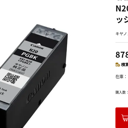
N2
ッ
キヤノ
87
積算
在庫
購入数