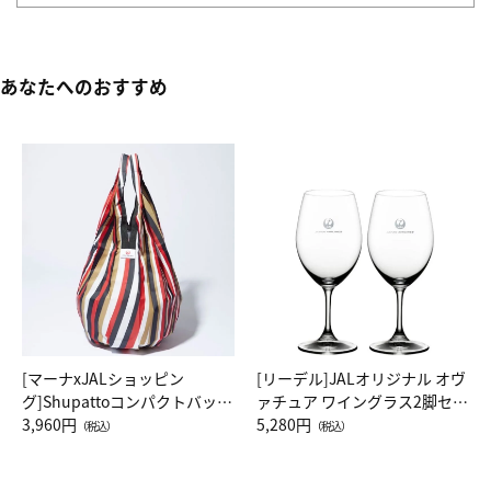
あなたへのおすすめ
[マーナxJALショッピン
[リーデル]JALオリジナル オヴ
グ]Shupattoコンパクトバッグ
ァチュア ワイングラス2脚セッ
Drop JAL客室乗務員（LC）ス
3,960円
ト（レッドワイン）
5,280円
（税込）
（税込）
カーフ柄