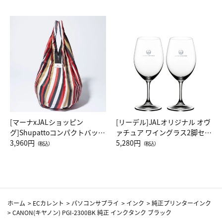
[マーナxJALショッピン
[リーデル]JALオリジナル オヴ
グ]Shupattoコンパクトバッグ
ァチュア ワイングラス2脚セッ
Drop JAL客室乗務員（LC）ス
3,960円
ト（レッドワイン）
5,280円
（税込）
（税込）
カーフ柄
ホーム
>
ECカレント
>
パソコンサプライ
>
インク
>
純正プリンターインク
>
CANON(キヤノン) PGI-2300BK 純正 インクタンク ブラック