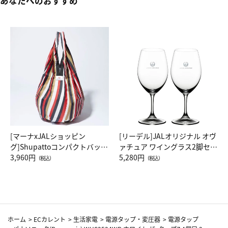
あなたへのおすすめ
[マーナxJALショッピン
[リーデル]JALオリジナル オヴ
グ]Shupattoコンパクトバッグ
ァチュア ワイングラス2脚セッ
Drop JAL客室乗務員（LC）ス
3,960円
ト（レッドワイン）
5,280円
（税込）
（税込）
カーフ柄
ホーム
>
ECカレント
>
生活家電
>
電源タップ・変圧器
>
電源タップ