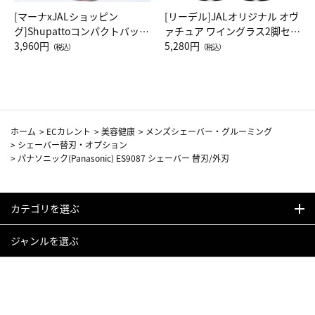
[マーナxJALショッピン
[リーデル]JALオリジナル オヴ
グ]Shupattoコンパクトバッグ
ァチュア ワイングラス2脚セッ
Drop JAL客室乗務員（LC）ス
3,960円
ト（レッドワイン）
5,280円
（税込）
（税込）
カーフ柄
ホーム
>
ECカレント
>
美容健康
>
メンズシェーバー・グルーミング
>
シェーバー替刃・オプション
>
パナソニック(Panasonic) ES9087 シェーバー 替刃/外刃
カテゴリを選ぶ
ジャンルを選ぶ