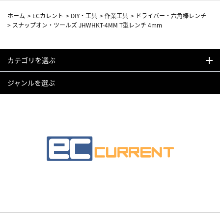
ホーム
>
ECカレント
>
DIY・工具
>
作業工具
>
ドライバー・六角棒レンチ
>
スナップオン・ツールズ JHWHKT-4MM T型レンチ 4mm
カテゴリを選ぶ
ジャンルを選ぶ