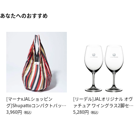
あなたへのおすすめ
[マーナxJALショッピン
[リーデル]JALオリジナル オヴ
グ]Shupattoコンパクトバッグ
ァチュア ワイングラス2脚セッ
Drop JAL客室乗務員（LC）ス
3,960円
ト（レッドワイン）
5,280円
（税込）
（税込）
カーフ柄