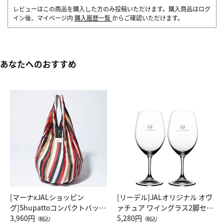
レビューはこの商品を購入した方のみ投稿いただけます。購入商品はログ
イン後、マイページ内
購入履歴一覧
からご確認いただけます。
あなたへのおすすめ
[マーナxJALショッピン
[リーデル]JALオリジナル オヴ
グ]Shupattoコンパクトバッグ
ァチュア ワイングラス2脚セッ
Drop JAL客室乗務員（LC）ス
3,960円
ト（レッドワイン）
5,280円
（税込）
（税込）