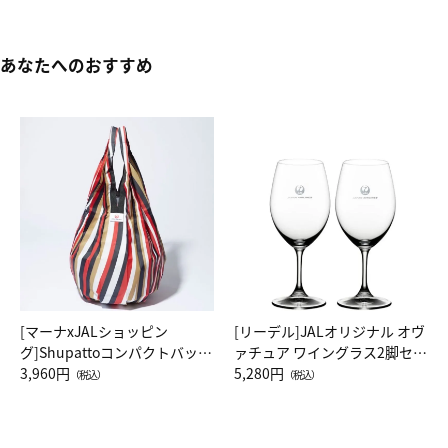
あなたへのおすすめ
[マーナxJALショッピン
[リーデル]JALオリジナル オヴ
グ]Shupattoコンパクトバッグ
ァチュア ワイングラス2脚セッ
Drop JAL客室乗務員（LC）ス
3,960円
ト（レッドワイン）
5,280円
（税込）
（税込）
カーフ柄