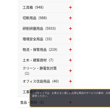
工具箱（948）
切断用品（988）
研削研磨用品（5933）
環境安全用品（33）
物流・保管用品（219）
土木・建築資材（7）
クリーン・静電気対策
（1）
オフィス住設用品（40）
工事用品（5）
このサイトでは、お客さまに適したお得な商品やサービスの案内、広告
参照ください。
食品・飲料（8）