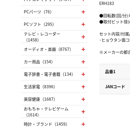
ERH183
PCパーツ（76）
●回転数(回/分):
●取付ビット径(m
PCソフト（295）
テレビ・レコーダー
セット内容/付属
（1458）
･ヒョウタン面
オーディオ・楽器（8767）
※メーカーの都
カー用品（154）
品番1
電子辞書・電子書籍（134）
生活家電（8396）
JANコード
美容健康（1687）
おもちゃ・テレビゲーム
（1614）
時計・ブランド（1459）