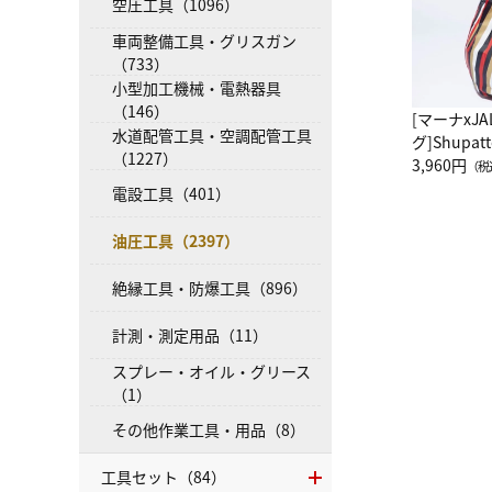
空圧工具（1096）
車両整備工具・グリスガン
（733）
小型加工機械・電熱器具
（146）
[マーナxJ
水道配管工具・空調配管工具
グ]Shup
（1227）
グ Drop 
3,960円
（税
（LC）ス
電設工具（401）
油圧工具（2397）
絶縁工具・防爆工具（896）
計測・測定用品（11）
スプレー・オイル・グリース
（1）
その他作業工具・用品（8）
工具セット（84）