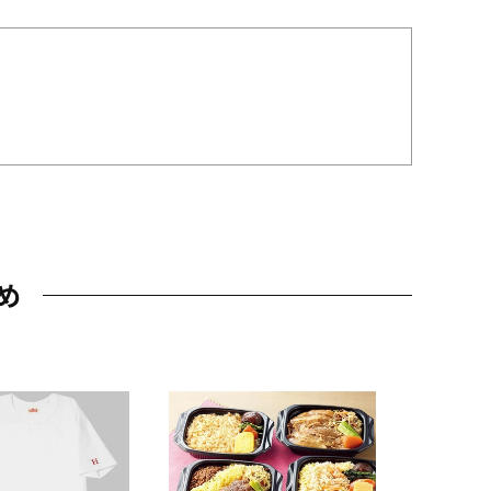
め
JAL特製
レー 200
10,800円
（