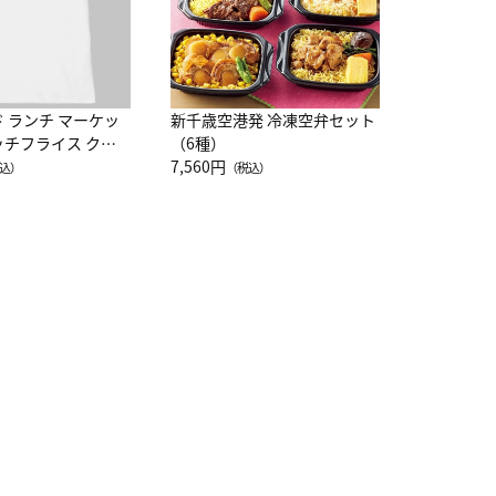
ド ランチ マーケッ
新千歳空港発 冷凍空弁セット
ッチフライス クル
（6種）
注半袖Ｔシャツ
7,560円
込）
（税込）