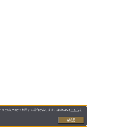
タと結びつけて利用する場合があります。詳細Q&Aは
こちら
を
確認