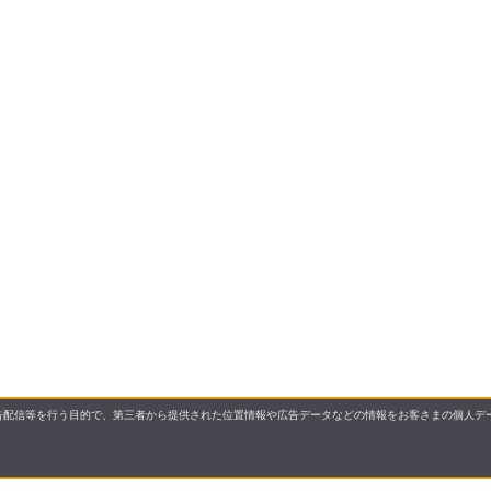
配信等を行う目的で、第三者から提供された位置情報や広告データなどの情報をお客さまの個人デー