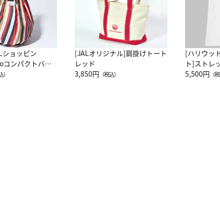
ALショッピン
[JALオリジナル]肩掛けトート
[ハリウッ
attoコンパクトバッ
レッド
ト]ストレ
JAL客室乗務員
3,850円
ーネック別
5,500円
込）
（税込）
（税
カーフ柄