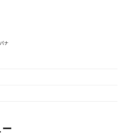
パナ
。
ュー